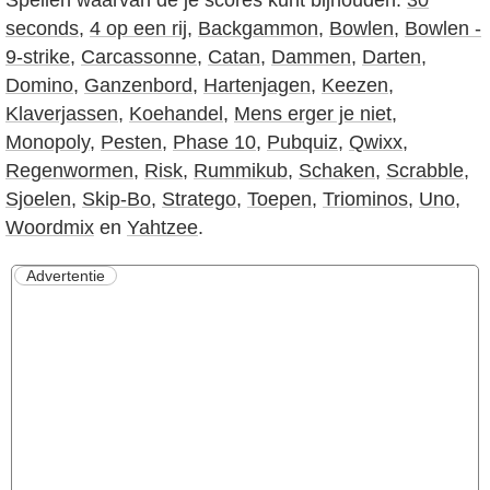
Spellen waarvan de je scores kunt bijhouden:
30
seconds
,
4 op een rij
,
Backgammon
,
Bowlen
,
Bowlen -
9-strike
,
Carcassonne
,
Catan
,
Dammen
,
Darten
,
Domino
,
Ganzenbord
,
Hartenjagen
,
Keezen
,
Klaverjassen
,
Koehandel
,
Mens erger je niet
,
Monopoly
,
Pesten
,
Phase 10
,
Pubquiz
,
Qwixx
,
Regenwormen
,
Risk
,
Rummikub
,
Schaken
,
Scrabble
,
Sjoelen
,
Skip-Bo
,
Stratego
,
Toepen
,
Triominos
,
Uno
,
Woordmix
en
Yahtzee
.
Advertentie