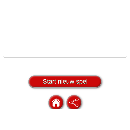
Start nieuw spel
speluitslagen.nl
/
privacy
/
doneren