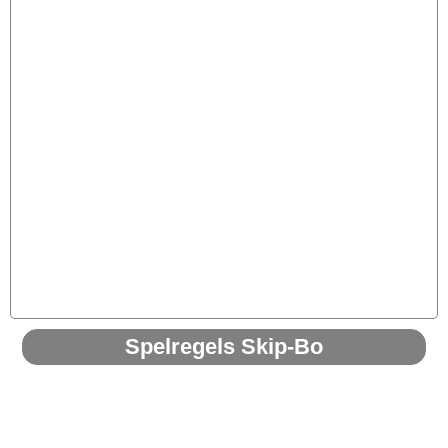
Spelregels Skip-Bo
De kaarten
Het spel bestaat uit 144 kaarten cijfer kaarten,